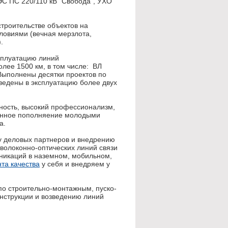
ЭС ПС 220/110 кВ "Свобода", УХО
троительстве объектов на
ловиями (вечная мерзлота,
.
сплуатацию линий
лее 1500 км, в том числе: ВЛ
. Выполнены десятки проектов по
ведены в эксплуатацию более двух
нность, высокий профессионализм,
тоянное пополняение молодыми
а.
у деловых партнеров и внедрению
волоконно-оптических линий связи
уникаций в наземном, мобильном,
та качества
у себя и внедряем у
о строительно-монтажным, пуско-
нструкции и возведению линий