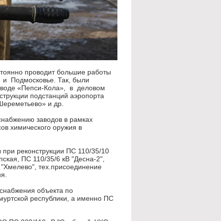
стоянно проводит большие работы
 и Подмосковье. Так, были
аводе «Пепси-Кола», в деловом
струкции подстанций аэропорта
Шереметьево» и др.
снабжению заводов в рамках
ов химического оружия в
 при реконструкции ПС 110/35/10
ская, ПС 110/35/6 кВ "Десна-2",
0 "Хмелево", тех.присоединение
я.
оснабжения объекта по
муртской республики, а именно ПС