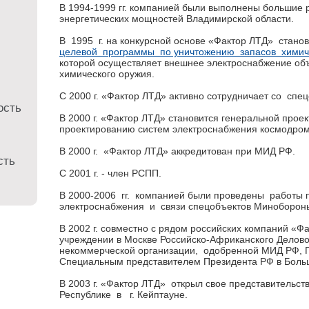
В 1994-1999 гг. компанией были выполнены большие 
энергетических мощностей Владимирской области.
В 1995 г. на конкурсной основе «Фактор ЛТД» стано
целевой программы по уничтожению запасов хими
которой осуществляет внешнее электроснабжение об
химического оружия.
С 2000 г. «Фактор ЛТД» активно сотрудничает со сп
ость
В 2000 г. «Фактор ЛТД» становится генеральной прое
проектированию систем электроснабжения космодром
В 2000 г. «Фактор ЛТД» аккредитован при МИД РФ.
сть
С 2001 г. - член РСПП.
В 2000-2006 гг. компанией были проведены работы
электроснабжения и связи спецобъектов Миноборон
В 2002 г. совместно с рядом российских компаний «Ф
учреждении в Москве Российско-Африканского Делово
некоммерческой организации, одобренной МИД РФ, Г
Специальным представителем Президента РФ в Боль
В 2003 г. «Фактор ЛТД» открыл свое представительс
Республике в г. Кейптауне.