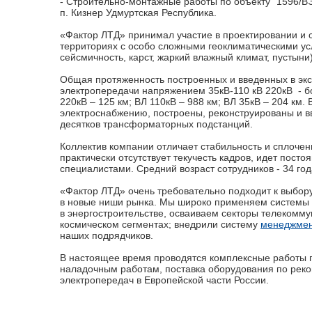
- Строительно-монтажные работы по объекту "1596/В
п. Кизнер Удмуртская Республика.
«Фактор ЛТД» принимал участие в проектировании и с
территориях с особо сложными геоклиматическими ус
сейсмичность, карст, жаркий влажный климат, пустыни)
Общая протяженность построенных и введенных в эк
электропередачи напряжением 35кВ-110 кВ 220кВ - бо
220кВ – 125 км; ВЛ 110кВ – 988 км; ВЛ 35кВ – 204 км
электроснабжению, построены, реконструированы и в
десятков трансформаторных подстанций.
Коллектив компании отличает стабильность и сплоче
практически отсутствует текучесть кадров, идет пос
специалистами. Средний возраст сотрудников - 34 год
«Фактор ЛТД» очень требовательно подходит к выбор
в новые ниши рынка. Мы широко применяем системы 
в энергостроительстве, осваиваем секторы телекомм
космическом сегментах; внедрили систему
менеджмен
наших подрядчиков.
В настоящее время проводятся комплексные работы п
наладочным работам, поставка оборудования по реко
электропередач в Европейской части России.