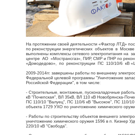
На протяжении своей деятельности «Фактор ЛТД» по
по реконструкции энергетических объектов в Москве
выполнены комплексы сетевого электропитания на з
центре АО «Мострансгаз», ПИР, СМР и ПНР по рекон
«Домодедово», по реконструкции ПС 110/10/6 кВ «
2009-2014гг. завершены работы по внешнему электро
Федеральной целевой программы "Уничтожение запас
Российской Федерации", в том числе:
- Строительные, монтажные, пусконаладочные работы
кВ "Почепская", ВЛ 35кВ, ВЛ 110 кВ Новобрянска-Почеп
ПС 110/10 "Валуец", ПС 110/6 кВ "Высокое", ПС 110/1
объекта 1729 УХО по уничтожению химического оружи
- Работы по строительству объектов внешнего электр
уничтожению химического оружия 1596 в п. Кизнер Уд
220/10 кВ "Свобода".