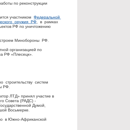
работы по реконструкции
вится участником
Федеральной
ческого оружия РФ
, в рамках
ъектов РФ по уничтожению
ецстроем Минобороны РФ.
ктной организацией по
а РФ «Плесецк».
 по строительству систем
ы РФ.
актор ЛТД» принял участие в
го Совета (РАДС) -
осударственной Думой,
шой Восьмерке.
тво в Южно-Африканской